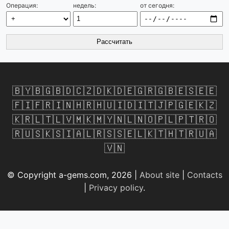
Операция:
недель:
от сегодня:
Рассчитать
🇧🇾
🇧🇬
🇧🇩
🇨🇿
🇩🇰
🇩🇪
🇬🇷
🇬🇧
🇪🇸
🇪🇪
🇫🇮
🇫🇷
🇮🇳
🇭🇷
🇭🇺
🇮🇩
🇮🇹
🇯🇵
🇬🇪
🇰🇿
🇰🇷
🇱🇹
🇱🇻
🇲🇰
🇲🇾
🇳🇱
🇳🇴
🇵🇱
🇵🇹
🇷🇴
🇷🇺
🇸🇰
🇸🇮
🇦🇱
🇷🇸
🇸🇪
🇱🇰
🇹🇭
🇹🇷
🇺🇦
🇻🇳
© Copyright a-gems.com, 2026 |
About site
|
Contacts
|
Privacy policy
.