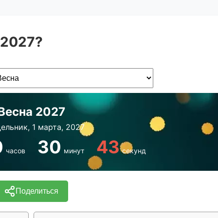
 2027?
Весна 2027
ельник, 1 марта, 2027
0
30
43
часов
минут
секунд
Поделиться