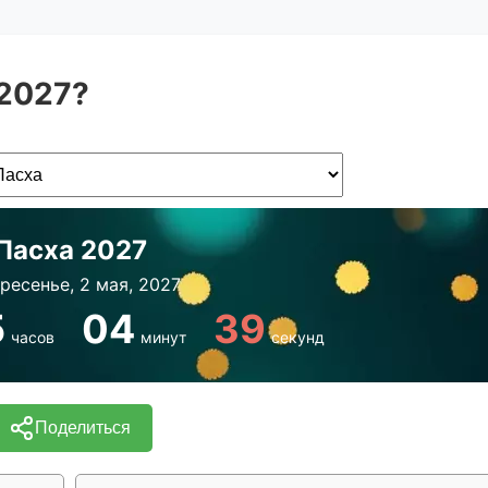
 2027?
Пасха 2027
ресенье, 2 мая, 2027
5
04
39
часов
минут
секунд
Поделиться